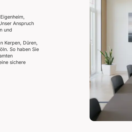
 Eigenheim,
Unser Anspruch
en und
on Kerpen, Düren,
öln. So haben Sie
samten
eine sichere